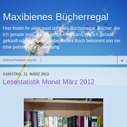
Maxibienes Bücherregal
Hier findet ihr alles rund um mein Bücherregal. Bücher, die
ich gerade lese, die ich empfehlen kann, die ich gerade
gekauft oder ersteigert habe. Jedes Buch bekommt von mir
eine persönliche Bewertung.
▼
SAMSTAG, 31. MÄRZ 2012
Lesestatistik Monat März 2012