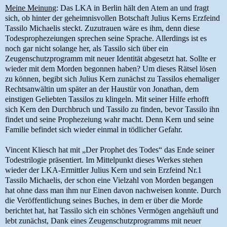
Meine Meinung
: Das LKA in Berlin hält den Atem an und fragt
sich, ob hinter der geheimnisvollen Botschaft Julius Kerns Erzfeind
Tassilo Michaelis steckt. Zuzutrauen wäre es ihm, denn diese
Todesprophezeiungen sprechen seine Sprache. Allerdings ist es
noch gar nicht solange her, als Tassilo sich über ein
Zeugenschutzprogramm mit neuer Identität abgesetzt hat. Sollte er
wieder mit dem Morden begonnen haben? Um dieses Rätsel lösen
zu können, begibt sich Julius Kern zunächst zu Tassilos ehemaliger
Rechtsanwältin um später an der Haustür von Jonathan, dem
einstigen Geliebten Tassilos zu klingeln. Mit seiner Hilfe erhofft
sich Kern den Durchbruch und Tassilo zu finden, bevor Tassilo ihn
findet und seine Prophezeiung wahr macht. Denn Kern und seine
Familie befindet sich wieder einmal in tödlicher Gefahr.
Vincent Kliesch hat mit „Der Prophet des Todes“ das Ende seiner
Todestrilogie präsentiert. Im Mittelpunkt dieses Werkes stehen
wieder der LKA-Ermittler Julius Kern und sein Erzfeind Nr.1
Tassilo Michaelis, der schon eine Vielzahl von Morden begangen
hat ohne dass man ihm nur Einen davon nachweisen konnte. Durch
die Veröffentlichung seines Buches, in dem er über die Morde
berichtet hat, hat Tassilo sich ein schönes Vermögen angehäuft und
lebt zunächst, Dank eines Zeugenschutzprogramms mit neuer