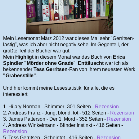
Mein Lesemonat März 2012 war dieses Mal sehr "Gerritsen-
lastig", was ich aber nicht negativ sehe. Im Gegenteil, der
größte Teil der Bücher war gut.
Mein
Highligt
in diesem Monat war das Buch von
Erica
Spindler "Mörder ohne Gnade
".
Enttäuscht
war ich als
bekennender
Tess
Gerritsen
-Fan von ihrem neuesten Werk
"Grabesstille"
.
Und hier kommt meine Lesestatistik, für alle, die es
interessiert:
1. Hilary Norman - Shimmer- 301 Seiten -
Rezension
2. Andreas Franz - Jung, blond, tot - 512 Seiten -
Rezension
3. James Patterson - Der 1. Mord - 352 Seiten -
Rezension
4. Andreas Winkelmann - Blinder Instinkt - 416 Seiten -
Rezension
5. Tess Gerritsen - Scheintot - 416 Seiten -
Rezension