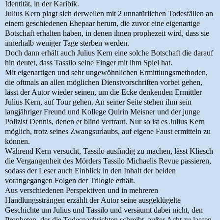
Identität, in der Karibik.
Julius Kern plagt sich derweilen mit 2 unnatürlichen Todesfällen an
einem geschiedenen Ehepaar herum, die zuvor eine eigenartige
Botschaft erhalten haben, in denen ihnen prophezeit wird, dass sie
innerhalb weniger Tage sterben werden.
Doch dann erhält auch Julius Kern eine solche Botschaft die darauf
hin deutet, dass Tassilo seine Finger mit ihm Spiel hat.
Mit eigenartigen und sehr ungewöhnlichen Ermittlungsmethoden,
die oftmals an allen möglichen Dienstvorschriften vorbei gehen,
lässt der Autor wieder seinen, um die Ecke denkenden Ermittler
Julius Kern, auf Tour gehen. An seiner Seite stehen ihm sein
langjähriger Freund und Kollege Quirin Meisner und der junge
Polizist Dennis, denen er blind vertraut. Nur so ist es Julius Kern
möglich, trotz seines Zwangsurlaubs, auf eigene Faust ermitteln zu
können.
Während Kern versucht, Tassilo ausfindig zu machen, lässt Kliesch
die Vergangenheit des Mörders Tassilo Michaelis Revue passieren,
sodass der Leser auch Einblick in den Inhalt der beiden
vorangegangen Folgen der Trilogie erhält.
Aus verschiedenen Perspektiven und in mehreren
Handlungssträngen erzählt der Autor seine ausgeklügelte
Geschichte um Julius und Tassilo und versäumt dabei nicht, den
Propheten, der die Todesnachrichten schreibt, außer Acht zu lassen.