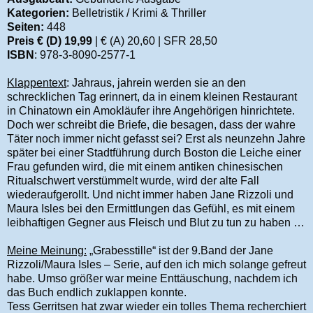
Kategorien:
Belletristik / Krimi & Thriller
Seiten:
448
Preis € (D) 19,99
| € (A) 20,60 | SFR 28,50
ISBN
: 978-3-8090-2577-1
Klappentext
: Jahraus, jahrein werden sie an den
schrecklichen Tag erinnert, da in einem kleinen Restaurant
in Chinatown ein Amokläufer ihre Angehörigen hinrichtete.
Doch wer schreibt die Briefe, die besagen, dass der wahre
Täter noch immer nicht gefasst sei? Erst als neunzehn Jahre
später bei einer Stadtführung durch Boston die Leiche einer
Frau gefunden wird, die mit einem antiken chinesischen
Ritualschwert verstümmelt wurde, wird der alte Fall
wiederaufgerollt. Und nicht immer haben Jane Rizzoli und
Maura Isles bei den Ermittlungen das Gefühl, es mit einem
leibhaftigen Gegner aus Fleisch und Blut zu tun zu haben …
Meine Meinung:
„Grabesstille“ ist der 9.Band der Jane
Rizzoli/Maura Isles – Serie, auf den ich mich solange gefreut
habe. Umso größer war meine Enttäuschung, nachdem ich
das Buch endlich zuklappen konnte.
Tess Gerritsen hat zwar wieder ein tolles Thema recherchiert