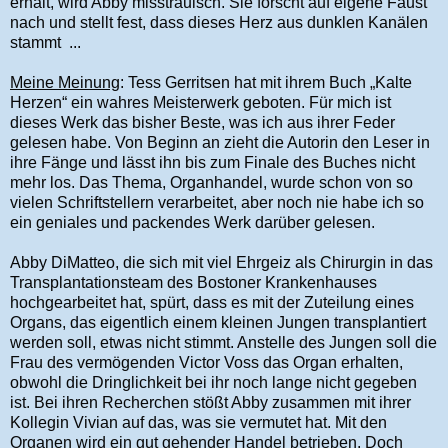
erhält, wird Abby misstrauisch. Sie forscht auf eigene Faust
nach und stellt fest, dass dieses Herz aus dunklen Kanälen
stammt ...
Meine Meinung
: Tess Gerritsen hat mit ihrem Buch „Kalte
Herzen“ ein wahres Meisterwerk geboten. Für mich ist
dieses Werk das bisher Beste, was ich aus ihrer Feder
gelesen habe. Von Beginn an zieht die Autorin den Leser in
ihre Fänge und lässt ihn bis zum Finale des Buches nicht
mehr los. Das Thema, Organhandel, wurde schon von so
vielen Schriftstellern verarbeitet, aber noch nie habe ich so
ein geniales und packendes Werk darüber gelesen.
Abby DiMatteo, die sich mit viel Ehrgeiz als Chirurgin in das
Transplantationsteam des Bostoner Krankenhauses
hochgearbeitet hat, spürt, dass es mit der Zuteilung eines
Organs, das eigentlich einem kleinen Jungen transplantiert
werden soll, etwas nicht stimmt. Anstelle des Jungen soll die
Frau des vermögenden Victor Voss das Organ erhalten,
obwohl die Dringlichkeit bei ihr noch lange nicht gegeben
ist. Bei ihren Recherchen stößt Abby zusammen mit ihrer
Kollegin Vivian auf das, was sie vermutet hat. Mit den
Organen wird ein gut gehender Handel betrieben. Doch