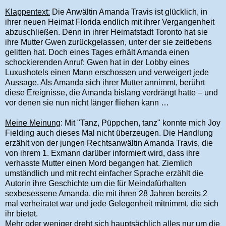
Klappentext:
Die Anwältin Amanda Travis ist glücklich, in
ihrer neuen Heimat Florida endlich mit ihrer Vergangenheit
abzuschließen. Denn in ihrer Heimatstadt Toronto hat sie
ihre Mutter Gwen zurückgelassen, unter der sie zeitlebens
gelitten hat. Doch eines Tages erhält Amanda einen
schockierenden Anruf: Gwen hat in der Lobby eines
Luxushotels einen Mann erschossen und verweigert jede
Aussage. Als Amanda sich ihrer Mutter annimmt, berührt
diese Ereignisse, die Amanda bislang verdrängt hatte – und
vor denen sie nun nicht länger fliehen kann …
Meine Meinung
: Mit "Tanz, Püppchen, tanz" konnte mich Joy
Fielding auch dieses Mal nicht überzeugen. Die Handlung
erzählt von der jungen Rechtsanwältin Amanda Travis, die
von ihrem 1. Exmann darüber informiert wird, dass ihre
verhasste Mutter einen Mord begangen hat. Ziemlich
umständlich und mit recht einfacher Sprache erzählt die
Autorin ihre Geschichte um die für Meindafürhalten
sexbesessene Amanda, die mit ihren 28 Jahren bereits 2
mal verheiratet war und jede Gelegenheit mitnimmt, die sich
ihr bietet.
Mehr oder weniger dreht sich hauptsächlich alles nur um die