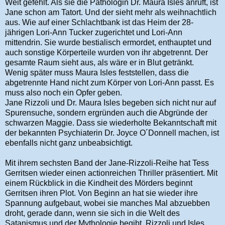
Weit gefehlt. Als sie die Pathologin Dr. Maura Isles anruft, ist
Jane schon am Tatort. Und der sieht mehr als weihnachtlich
aus. Wie auf einer Schlachtbank ist das Heim der 28-
jährigen Lori-Ann Tucker zugerichtet und Lori-Ann
mittendrin. Sie wurde bestialisch ermordet, enthauptet und
auch sonstige Körperteile wurden von ihr abgetrennt. Der
gesamte Raum sieht aus, als wäre er in Blut getränkt.
Wenig später muss Maura Isles feststellen, dass die
abgetrennte Hand nicht zum Körper von Lori-Ann passt. Es
muss also noch ein Opfer geben.
Jane Rizzoli und Dr. Maura Isles begeben sich nicht nur auf
Spurensuche, sondern ergründen auch die Abgründe der
schwarzen Maggie. Dass sie wiederholte Bekanntschaft mit
der bekannten Psychiaterin Dr. Joyce O´Donnell machen, ist
ebenfalls nicht ganz unbeabsichtigt.
Mit ihrem sechsten Band der Jane-Rizzoli-Reihe hat Tess
Gerritsen wieder einen actionreichen Thriller präsentiert. Mit
einem Rückblick in die Kindheit des Mörders beginnt
Gerritsen ihren Plot. Von Beginn an hat sie wieder ihre
Spannung aufgebaut, wobei sie manches Mal abzuebben
droht, gerade dann, wenn sie sich in die Welt des
Satanismus und der Mythologie begibt. Rizzoli und Isles