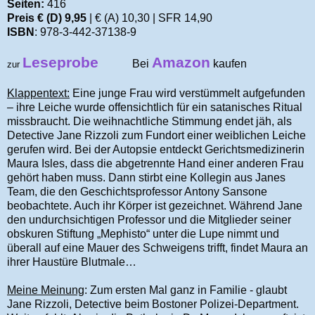
Seiten:
416
Preis € (D) 9,95
| € (A) 10,30 | SFR 14,90
ISBN
: 978-3-442-37138-9
Leseprobe
Amazon
Bei
kaufen
zur
Klappentext:
Eine junge Frau wird verstümmelt aufgefunden
– ihre Leiche wurde offensichtlich für ein satanisches Ritual
missbraucht. Die weihnachtliche Stimmung endet jäh, als
Detective Jane Rizzoli zum Fundort einer weiblichen Leiche
gerufen wird. Bei der Autopsie entdeckt Gerichtsmedizinerin
Maura Isles, dass die abgetrennte Hand einer anderen Frau
gehört haben muss. Dann stirbt eine Kollegin aus Janes
Team, die den Geschichtsprofessor Antony Sansone
beobachtete. Auch ihr Körper ist gezeichnet. Während Jane
den undurchsichtigen Professor und die Mitglieder seiner
obskuren Stiftung „Mephisto“ unter die Lupe nimmt und
überall auf eine Mauer des Schweigens trifft, findet Maura an
ihrer Haustüre Blutmale…
Meine Meinung
: Zum ersten Mal ganz in Familie - glaubt
Jane Rizzoli, Detective beim Bostoner Polizei-Department.