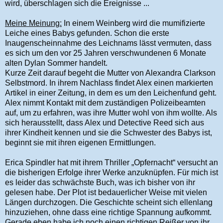
wird, überschlagen sich die Ereignisse ...
Meine Meinung:
In einem Weinberg wird die mumifizierte
Leiche eines Babys gefunden. Schon die erste
Inaugenscheinnahme des Leichnams lässt vermuten, dass
es sich um den vor 25 Jahren verschwundenen 6 Monate
alten Dylan Sommer handelt.
Kurze Zeit darauf begeht die Mutter von Alexandra Clarkson
Selbstmord. In ihrem Nachlass findet Alex einen markierten
Artikel in einer Zeitung, in dem es um den Leichenfund geht.
Alex nimmt Kontakt mit dem zuständigen Polizeibeamten
auf, um zu erfahren, was ihre Mutter wohl von ihm wollte. Als
sich herausstellt, dass Alex und Detective Reed sich aus
ihrer Kindheit kennen und sie die Schwester des Babys ist,
beginnt sie mit ihren eigenen Ermittlungen.
Erica Spindler hat mit ihrem Thriller „Opfernacht“ versucht an
die bisherigen Erfolge ihrer Werke anzuknüpfen. Für mich ist
es leider das schwächste Buch, was ich bisher von ihr
gelesen habe. Der Plot ist bedauerlicher Weise mit vielen
Längen durchzogen. Die Geschichte scheint sich ellenlang
hinzuziehen, ohne dass eine richtige Spannung aufkommt.
Gerade eben habe ich noch einen richtigen Reißer von ihr